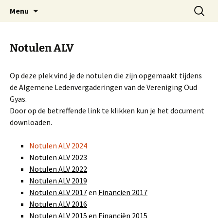
Ga
Zoeken
Oud Gyas
Menu
naar
naar:
de
inhoud
Notulen ALV
Op deze plek vind je de notulen die zijn opgemaakt tijdens
de Algemene Ledenvergaderingen van de Vereniging Oud
Gyas.
Door op de betreffende link te klikken kun je het document
downloaden.
Notulen ALV 2024
Notulen ALV 2023
Notulen ALV 2022
Notulen ALV 2019
Notulen ALV 2017
en
Financiën 2017
Notulen ALV 2016
Notulen ALV 2015
en
Financiën 2015